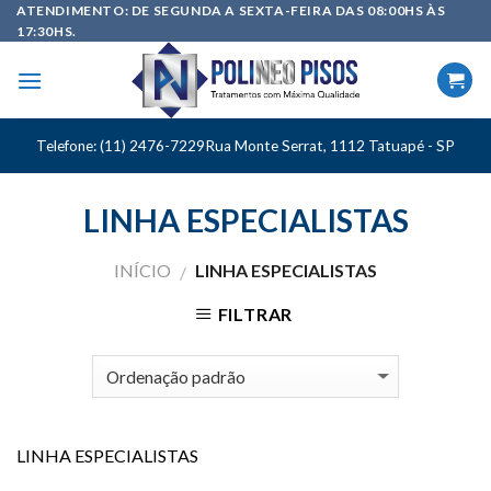
Skip
ATENDIMENTO: DE SEGUNDA A SEXTA-FEIRA DAS 08:00HS ÀS
17:30HS.
to
content
Telefone: (11) 2476-7229
Rua Monte Serrat, 1112 Tatuapé - SP
LINHA ESPECIALISTAS
INÍCIO
LINHA ESPECIALISTAS
/
FILTRAR
LINHA ESPECIALISTAS