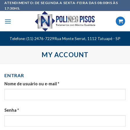
Skip
ATENDIMENTO: DE SEGUNDA A SEXTA-FEIRA DAS 08:00HS ÀS
17:30HS.
to
content
Telefone: (11) 2476-7229
Rua Monte Serrat, 1112 Tatuapé - SP
MY ACCOUNT
ENTRAR
Nome de usuário ou e-mail
*
Senha
*