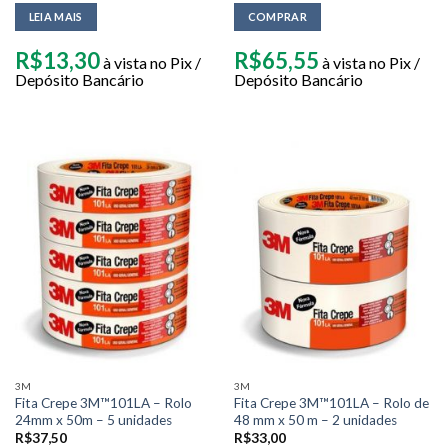
LEIA MAIS
COMPRAR
R$
13,30
R$
65,55
à vista no Pix /
à vista no Pix /
Depósito Bancário
Depósito Bancário
3M
3M
Fita Crepe 3M™101LA – Rolo
Fita Crepe 3M™101LA – Rolo de
24mm x 50m – 5 unidades
48 mm x 50 m – 2 unidades
R$
37,50
R$
33,00