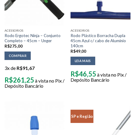
ACESSORIOS
ACESSORIOS
Rodo Ergotec Ninja – Conjunto
Rodo Plástico Borracha Dupla
Completo – 45cm – Unger
45cm Azul c/ cabo de Alumínio
140cm
R$
275,00
R$
49,00
COMPRAR
LEIA MAIS
3x de
R$
91,67
R$
46,55
à vista no Pix /
R$
261,25
Depósito Bancário
à vista no Pix /
Depósito Bancário
SP e Região