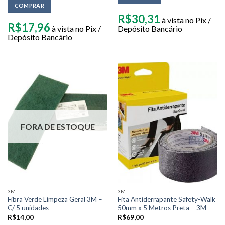
COMPRAR
R$
30,31
à vista no Pix /
R$
17,96
à vista no Pix /
Depósito Bancário
Depósito Bancário
FORA DE ESTOQUE
3M
3M
Fibra Verde Limpeza Geral 3M –
Fita Antiderrapante Safety-Walk
C/ 5 unidades
50mm x 5 Metros Preta – 3M
R$
14,00
R$
69,00