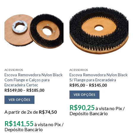
ACESSORIOS
ACESSORIOS
Escova Removedora Nylon Black
Escova Removedora Nylon Black
Com Flange e Calços para
S/ Flange para Enceradeira
Enceradeira Certec
R$
95,00
–
R$
145,00
R$
149,00
–
R$
185,00
VER OPÇÕES
VER OPÇÕES
R$
90,25
à vista no Pix /
A partir de 2x de
R$
74,50
Depósito Bancário
R$
141,55
à vista no Pix /
Depósito Bancário