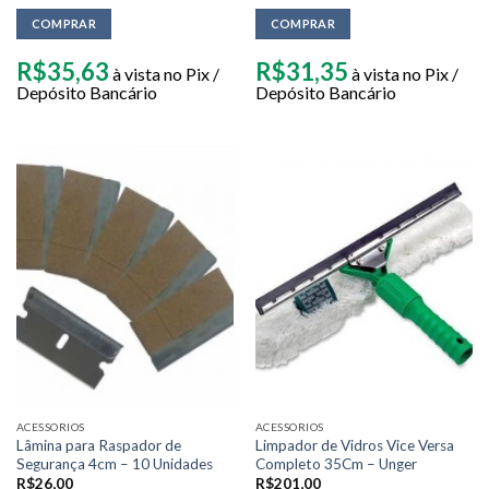
COMPRAR
COMPRAR
R$
35,63
R$
31,35
à vista no Pix /
à vista no Pix /
Depósito Bancário
Depósito Bancário
ACESSORIOS
ACESSORIOS
Lâmina para Raspador de
Limpador de Vidros Vice Versa
Segurança 4cm – 10 Unidades
Completo 35Cm – Unger
R$
26,00
R$
201,00