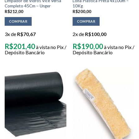
Limpador de Vidros Vice Versa
Lona Plástica Preta 4x100m –
Completo 45Cm – Unger
10Kg
R$
212,00
R$
200,00
COMPRAR
COMPRAR
3x de
R$
70,67
2x de
R$
100,00
R$
201,40
R$
190,00
à vista no Pix /
à vista no Pix /
Depósito Bancário
Depósito Bancário