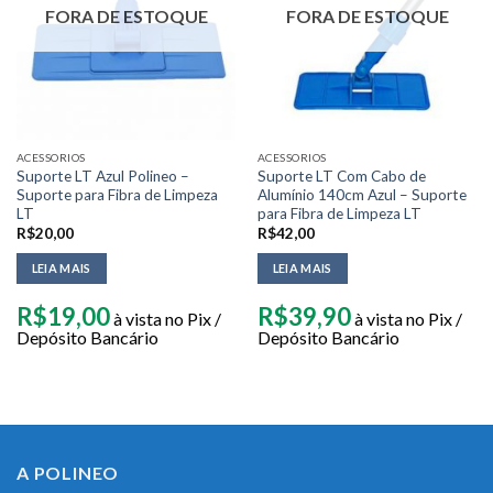
FORA DE ESTOQUE
FORA DE ESTOQUE
ACESSORIOS
ACESSORIOS
Suporte LT Azul Polineo –
Suporte LT Com Cabo de
Suporte para Fibra de Limpeza
Alumínio 140cm Azul – Suporte
LT
para Fibra de Limpeza LT
R$
20,00
R$
42,00
LEIA MAIS
LEIA MAIS
R$
19,00
R$
39,90
à vista no Pix /
à vista no Pix /
Depósito Bancário
Depósito Bancário
A POLINEO