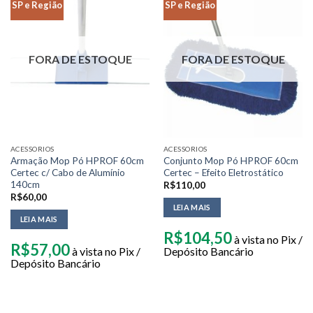
SP e Região
SP e Região
FORA DE ESTOQUE
FORA DE ESTOQUE
ACESSORIOS
ACESSORIOS
Armação Mop Pó HPROF 60cm
Conjunto Mop Pó HPROF 60cm
Certec c/ Cabo de Alumínio
Certec – Efeito Eletrostático
140cm
R$
110,00
R$
60,00
LEIA MAIS
LEIA MAIS
R$
104,50
à vista no Pix /
R$
57,00
à vista no Pix /
Depósito Bancário
Depósito Bancário