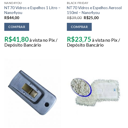
NANO4YOU
BLACK FRIDAY
NT70 Vidros e Espelhos 1 Litro –
NT70 Vidros e Espelhos Aerosol
Nano4you
150ml – Nano4you
R$
44,00
R$
39,00
R$
25,00
COMPRAR
COMPRAR
R$
41,80
R$
23,75
à vista no Pix /
à vista no Pix /
Depósito Bancário
Depósito Bancário