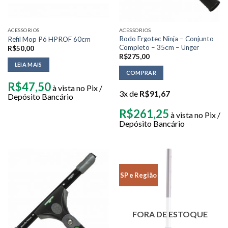
ACESSORIOS
ACESSORIOS
Rodo Ergotec Ninja – Conjunto
Refil Mop Pó HPROF 60cm
Completo – 35cm – Unger
R$
50,00
R$
275,00
LEIA MAIS
COMPRAR
R$
47,50
à vista no Pix /
3x de
R$
91,67
Depósito Bancário
R$
261,25
à vista no Pix /
Depósito Bancário
SP e Região
FORA DE ESTOQUE