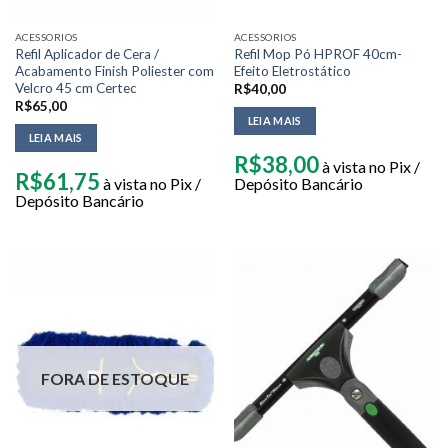
ACESSORIOS
ACESSORIOS
Refil Aplicador de Cera /
Refil Mop Pó HPROF 40cm-
Acabamento Finish Poliester com
Efeito Eletrostático
Velcro 45 cm Certec
R$
40,00
R$
65,00
LEIA MAIS
LEIA MAIS
R$
38,00
à vista no Pix /
R$
61,75
à vista no Pix /
Depósito Bancário
Depósito Bancário
FORA DE ESTOQUE