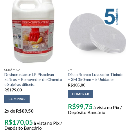
CERÂMICA
3M
Desincrustante LP Pisoclean
Disco Branco Lustrador Tinindo
5Litros – Removedor de Cimento
– 3M 350mm – 5 Unidades
e Sujeiras difíceis.
R$
105,00
R$
179,00
COMPRAR
COMPRAR
R$
99,75
à vista no Pix /
2x de
R$
89,50
Depósito Bancário
R$
170,05
à vista no Pix /
Depósito Bancário