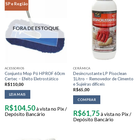
SP e Região
FORA DE ESTOQUE
ACESSORIOS
CERÂMICA
Conjunto Mop Pó HPROF 60cm
Desincrustante LP Pisoclean
Certec – Efeito Eletrostático
1Litro – Removedor de Cimento
e Sujeiras difíceis
R$
110,00
R$
65,00
LEIA MAIS
COMPRAR
R$
104,50
à vista no Pix /
R$
61,75
Depósito Bancário
à vista no Pix /
Depósito Bancário