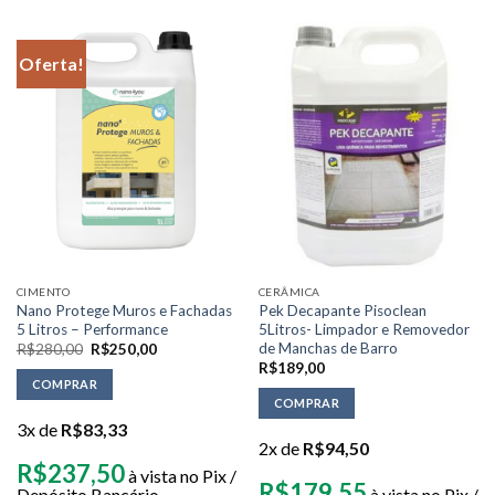
Oferta!
CIMENTO
CERÂMICA
Nano Protege Muros e Fachadas
Pek Decapante Pisoclean
5 Litros – Performance
5Litros- Limpador e Removedor
de Manchas de Barro
R$
280,00
R$
250,00
R$
189,00
COMPRAR
COMPRAR
3x de
R$
83,33
2x de
R$
94,50
R$
237,50
à vista no Pix /
R$
179,55
Depósito Bancário
à vista no Pix /