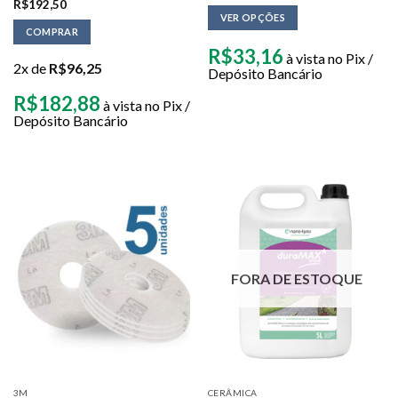
R$
192,50
VER OPÇÕES
COMPRAR
R$
33,16
à vista no Pix /
2x de
R$
96,25
Depósito Bancário
R$
182,88
à vista no Pix /
Depósito Bancário
FORA DE ESTOQUE
3M
CERÂMICA