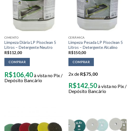
CIMENTO
CERÂMICA
Limpeza Diária LP Pisoclean 5
Limpeza Pesada LP Pisoclean 5
Litros – Detergente Neutro
Litros – Detergente Alcalino
R$
112,00
R$
150,00
COMPRAR
COMPRAR
R$
106,40
2x de
R$
75,00
à vista no Pix /
Depósito Bancário
R$
142,50
à vista no Pix /
Depósito Bancário