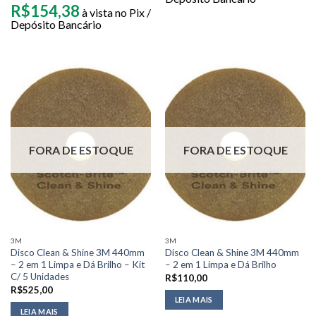
R$
154,38
à vista no Pix /
Depósito Bancário
FORA DE ESTOQUE
FORA DE ESTOQUE
3M
3M
Disco Clean & Shine 3M 440mm
Disco Clean & Shine 3M 440mm
– 2 em 1 Limpa e Dá Brilho – Kit
– 2 em 1 Limpa e Dá Brilho
C/ 5 Unidades
R$
110,00
R$
525,00
LEIA MAIS
LEIA MAIS