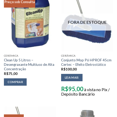
Preço sob Consulta
FORA DE ESTOQUE
CERÂMICA
CERÂMICA
Clean Up 5 Litros –
Conjunto Mop Pó HPROF 45cm
Desengraxante Multiuso de Alta
Certec – Efeito Eletrostático
Concentração
R$
100,00
R$
75,00
LEIA MAIS
COMPRAR
R$
95,00
à vista no Pix /
Depósito Bancário