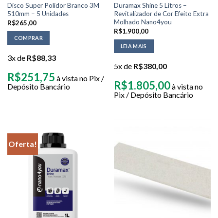
Disco Super Polidor Branco 3M
Duramax Shine 5 Litros –
510mm – 5 Unidades
Revitalizador de Cor Efeito Extra
Molhado Nano4you
R$
265,00
R$
1.900,00
COMPRAR
LEIA MAIS
3x de
R$
88,33
5x de
R$
380,00
R$
251,75
à vista no Pix /
R$
1.805,00
Depósito Bancário
à vista no
Pix / Depósito Bancário
Oferta!