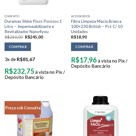
CIMENTO
ACESSORIOS
Duramax Shine Pisos Porosos 1
Fibra Limpeza Macia Branca
Litro – Impermeabilizante e
100×230 British – Pct C/ 10
Revitalizador Nano4you
Unidades
R$
260,00
R$
245,00
R$
18,90
COMPRAR
COMPRAR
R$
17,96
3x de
R$
81,67
à vista no Pix /
Depósito Bancário
R$
232,75
à vista no Pix /
Depósito Bancário
Preço sob Consulta