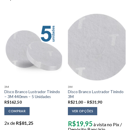
3M
3M
Disco Branco Lustrador Tinindo
Disco Branco Lustrador Tinindo
– 3M 440mm – 5 Unidades
3M
R$
162,50
R$
21,00
–
R$
31,90
COMPRAR
VER OPÇÕES
R$
19,95
2x de
R$
81,25
à vista no Pix /
Depósito Bancário