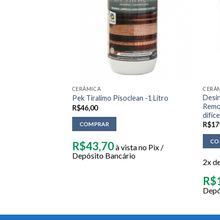
CERÂMICA
CERÂ
Desin
isoclean – 5 Litros
Pek Tiralimo Pisoclean -1 Litro
Remov
R$
46,00
difíce
R$
17
COMPRAR
CO
R$
43,70
à vista no Pix /
Depósito Bancário
2x d
ista no Pix /
io
R$
Depó