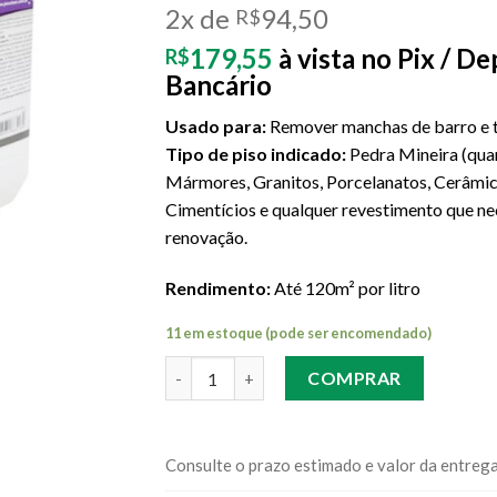
2x de
94,50
R$
179,55
à vista no Pix / D
R$
Bancário
Usado para:
Remover manchas de barro e t
Tipo de piso indicado:
Pedra Mineira (quar
Mármores, Granitos, Porcelanatos, Cerâmic
Cimentícios e qualquer revestimento que ne
renovação.
Rendimento:
Até 120m² por litro
11 em estoque (pode ser encomendado)
Quantidade
COMPRAR
Consulte o prazo estimado e valor da entreg