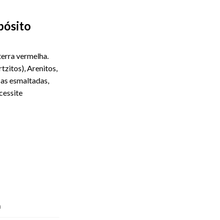
epósito
erra vermelha.
tzitos), Arenitos,
as esmaltadas,
cessite
a