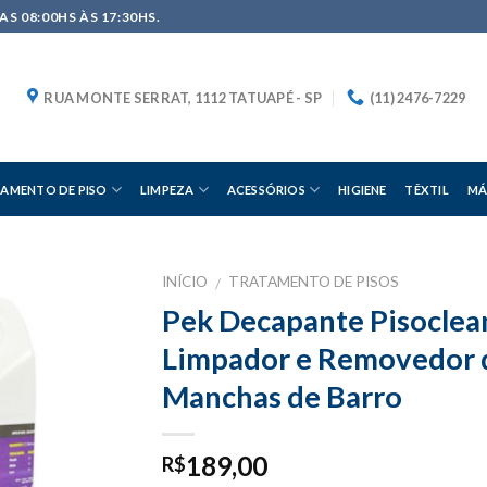
S 08:00HS ÀS 17:30HS.
RUA MONTE SERRAT, 1112 TATUAPÉ - SP
(11) 2476-7229
AMENTO DE PISO
LIMPEZA
ACESSÓRIOS
HIGIENE
TÊXTIL
MÁ
INÍCIO
TRATAMENTO DE PISOS
/
Pek Decapante Pisoclean
Limpador e Removedor 
Manchas de Barro
189,00
R$