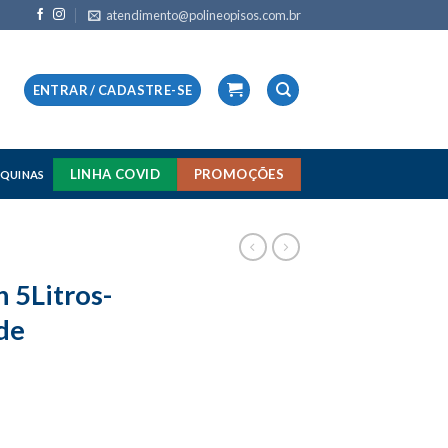
atendimento@polineopisos.com.br
ENTRAR / CADASTRE-SE
LINHA COVID
PROMOÇÕES
QUINAS
 5Litros-
de