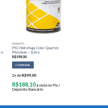
GRANITO
PSC Hidrofuga Color Quartzo
o e
Pisoclean – 1Litro
R$
198,00
COMPRAR
2x de
R$
99,00
R$
188,10
à vista no Pix /
Depósito Bancário