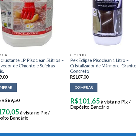
MICA
CIMENTO
crustante LP Pisoclean 5Litros –
Pek Eclipse Pisoclean 1 Litro –
edor de Cimento e Sujeiras
Cristalizador de Mármore, Granit
is.
Concreto
9,00
R$
107,00
MPRAR
COMPRAR
R$
101,65
e
R$
89,50
à vista no Pix /
Depósito Bancário
170,05
à vista no Pix /
sito Bancário