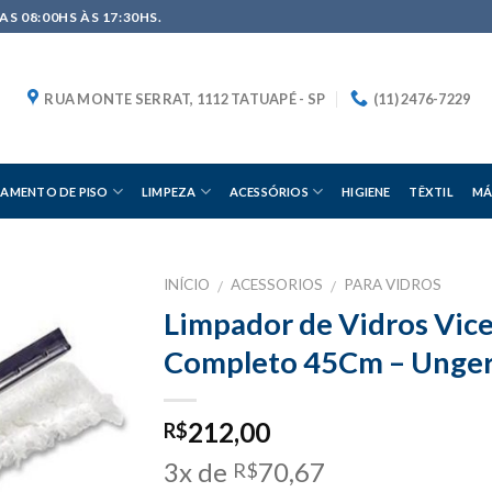
S 08:00HS ÀS 17:30HS.
RUA MONTE SERRAT, 1112 TATUAPÉ - SP
(11) 2476-7229
AMENTO DE PISO
LIMPEZA
ACESSÓRIOS
HIGIENE
TÊXTIL
MÁ
INÍCIO
ACESSORIOS
PARA VIDROS
/
/
Limpador de Vidros Vice
Completo 45Cm – Unge
212,00
R$
3x de
70,67
R$