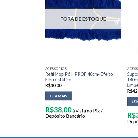
FORA DE ESTOQUE
dor de Segurança
ACESSORIOS
ACESS
Refil Mop Pó HPROF 40cm- Efeito
Supo
Eletrostático
140cm
Limp
R$
40,00
R$
42
ta no Pix /
LEIA MAIS
io
LEI
R$
38,00
à vista no Pix /
R$
Depósito Bancário
Depó