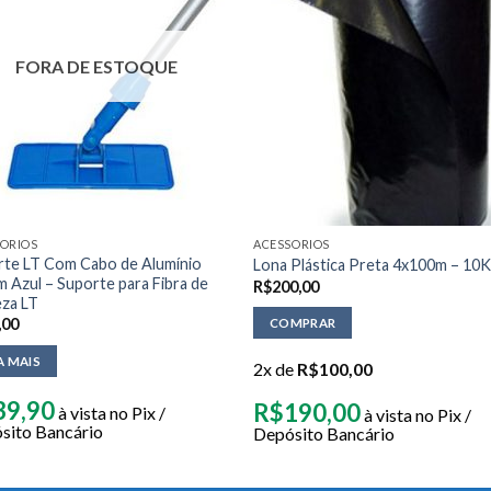
FORA DE ESTOQUE
ORIOS
ACESSORIOS
rte LT Com Cabo de Alumínio
Lona Plástica Preta 4x100m – 10
 Azul – Suporte para Fibra de
R$
200,00
eza LT
,00
COMPRAR
A MAIS
2x de
R$
100,00
39,90
R$
190,00
à vista no Pix /
à vista no Pix /
sito Bancário
Depósito Bancário