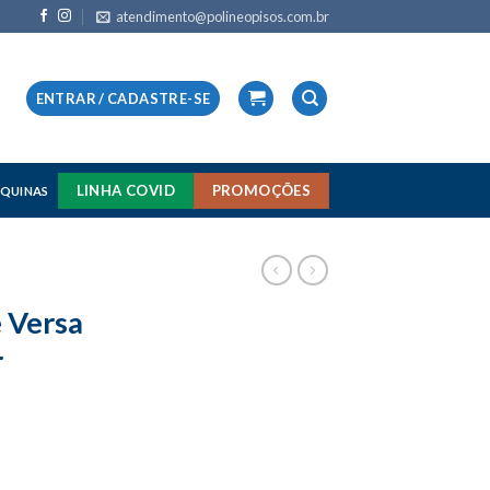
atendimento@polineopisos.com.br
ENTRAR / CADASTRE-SE
LINHA COVID
PROMOÇÕES
QUINAS
 Versa
r