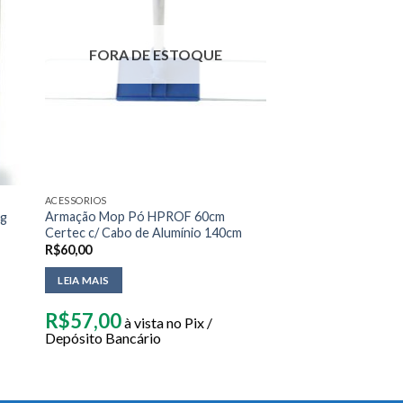
FORA DE ESTOQUE
ACESSORIOS
Armação Mop Pó HPROF 60cm
Kg
Certec c/ Cabo de Alumínio 140cm
R$
60,00
LEIA MAIS
R$
57,00
à vista no Pix /
Depósito Bancário