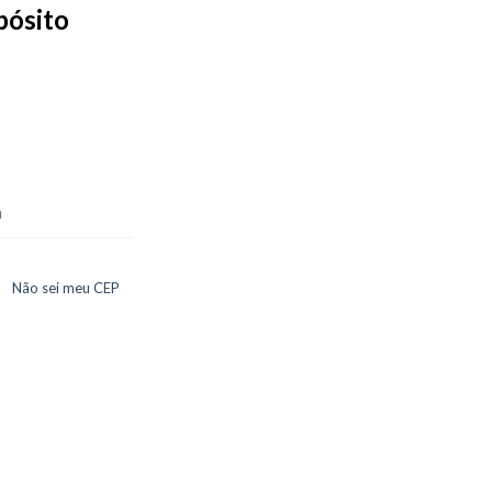
epósito
a
Não sei meu CEP