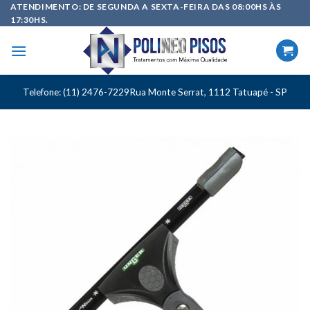
Skip
ATENDIMENTO: DE SEGUNDA A SEXTA-FEIRA DAS 08:00HS ÀS
17:30HS.
to
content
Telefone: (11) 2476-7229
Rua Monte Serrat, 1112 Tatuapé - SP