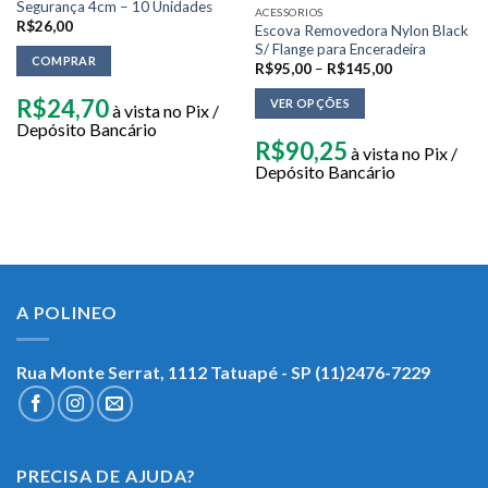
Segurança 4cm – 10 Unidades
ACESSORIOS
R$
26,00
Escova Removedora Nylon Black
S/ Flange para Enceradeira
COMPRAR
R$
95,00
–
R$
145,00
R$
24,70
VER OPÇÕES
à vista no Pix /
Depósito Bancário
R$
90,25
à vista no Pix /
Depósito Bancário
A POLINEO
Rua Monte Serrat, 1112
Tatuapé - SP (11)2476-7229
PRECISA DE AJUDA?