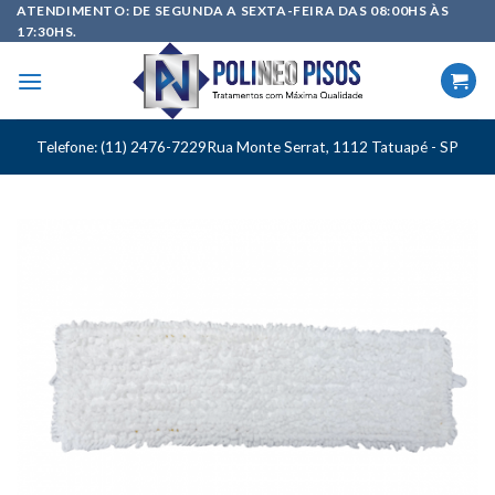
Skip
ATENDIMENTO: DE SEGUNDA A SEXTA-FEIRA DAS 08:00HS ÀS
17:30HS.
to
content
Telefone: (11) 2476-7229
Rua Monte Serrat, 1112 Tatuapé - SP