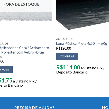
FORA DE ESTOQUE
ACESSORIOS
Lona Plástica Preta 4x50m – 6Kg
ORIOS
 Aplicador de Cera / Acabamento
R$
120,00
h Poliester com Velcro 45 cm
ec
COMPRAR
,00
R$
114,00
à vista no Pix /
A MAIS
Depósito Bancário
61,75
à vista no Pix /
sito Bancário
PRECISA DE AJUDA?
NO