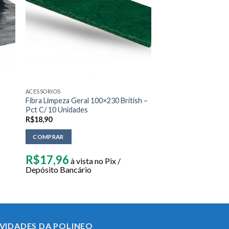
ACESSORIOS
Fibra Limpeza Geral 100×230 British –
Pct C/ 10 Unidades
R$
18,90
COMPRAR
R$
17,96
à vista no Pix /
Depósito Bancário
VIDADES DA POLINEO