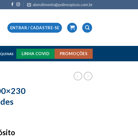
atendimento@polineopisos.com.br
ENTRAR / CADASTRE-SE
LINHA COVID
PROMOÇÕES
QUINAS
100×230
ades
ósito