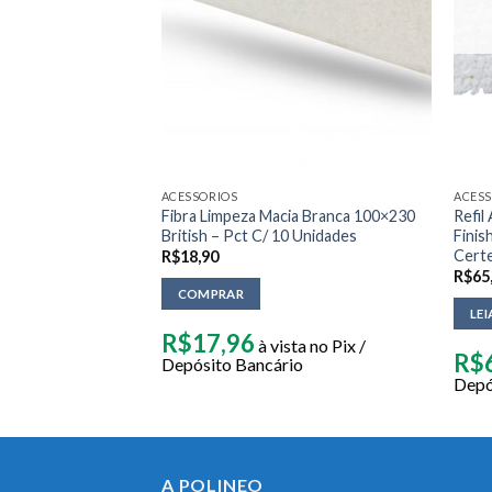
 ESTOQUE
ACESSORIOS
ACESS
Fibra Limpeza Macia Branca 100×230
Refil
Amarela
British – Pct C/ 10 Unidades
Finis
Cert
R$
18,90
R$
65
COMPRAR
LEI
a no Pix / Depósito
R$
17,96
à vista no Pix /
R$
Depósito Bancário
Depó
A POLINEO