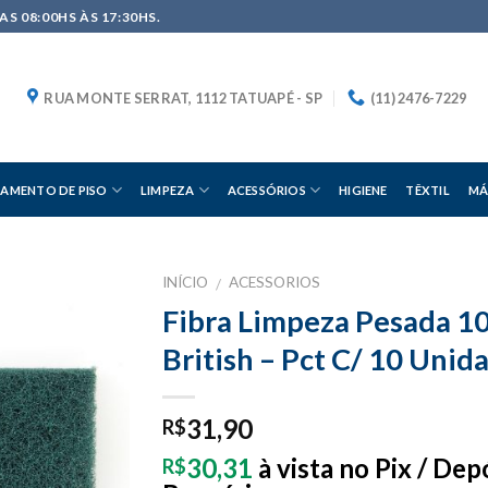
S 08:00HS ÀS 17:30HS.
RUA MONTE SERRAT, 1112 TATUAPÉ - SP
(11) 2476-7229
AMENTO DE PISO
LIMPEZA
ACESSÓRIOS
HIGIENE
TÊXTIL
MÁ
INÍCIO
ACESSORIOS
/
Fibra Limpeza Pesada 
British – Pct C/ 10 Unid
31,90
R$
30,31
à vista no Pix / Dep
R$