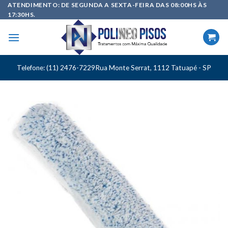
Skip
ATENDIMENTO: DE SEGUNDA A SEXTA-FEIRA DAS 08:00HS ÀS
17:30HS.
to
content
Telefone: (11) 2476-7229
Rua Monte Serrat, 1112 Tatuapé - SP