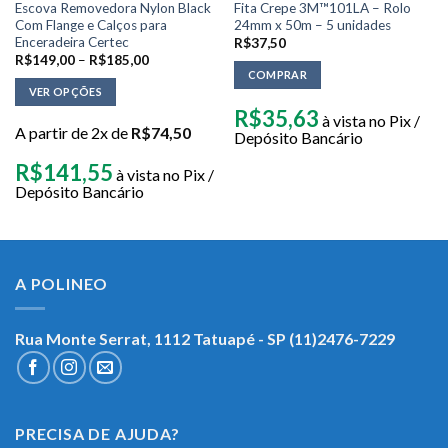
Escova Removedora Nylon Black
Fita Crepe 3M™101LA – Rolo
Com Flange e Calços para
24mm x 50m – 5 unidades
Enceradeira Certec
R$
37,50
R$
149,00
–
R$
185,00
COMPRAR
VER OPÇÕES
R$
35,63
à vista no Pix /
A partir de 2x de
R$
74,50
Depósito Bancário
R$
141,55
à vista no Pix /
Depósito Bancário
A POLINEO
Rua Monte Serrat, 1112
Tatuapé - SP (11)2476-7229
PRECISA DE AJUDA?