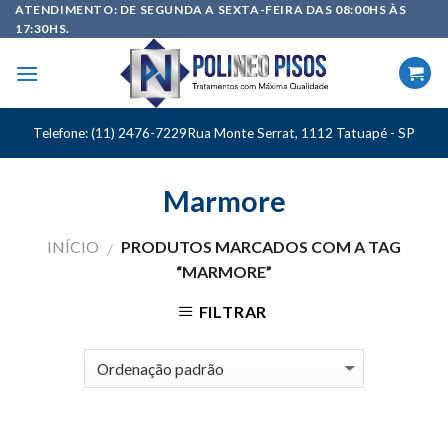
Skip
ATENDIMENTO: DE SEGUNDA A SEXTA-FEIRA DAS 08:00HS ÀS
17:30HS.
to
content
Telefone: (11) 2476-7229
Rua Monte Serrat, 1112 Tatuapé - SP
Marmore
INÍCIO
PRODUTOS MARCADOS COM A TAG
/
“MARMORE”
FILTRAR