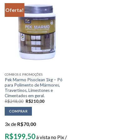
Oferta!
COMBOS E PROMOÇÕES
Pek Marmo Pisoclean 1kg – Pó
para Polimento de Mármores,
Travertinos, Limestones e
Cimentados em geral.
R$
248,00
R$
210,00
COMPRAR
3x de
R$
70,00
R$
199,50
à vista no Pix /