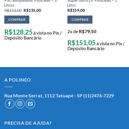
PSC Bloqueador Pisoclean – 5
Super Gloss LP Pisoclean – 1
Litros
Litro
R$
152,00
R$
135,00
R$
159,00
COMPRAR
COMPRAR
R$
128,25
2x de
R$
79,50
à vista no Pix /
Depósito Bancário
R$
151,05
à vista no Pix /
Depósito Bancário
A POLINEO
Rua Monte Serrat, 1112
Tatuapé - SP (11)2476-7229
PRECISA DE AJUDA?