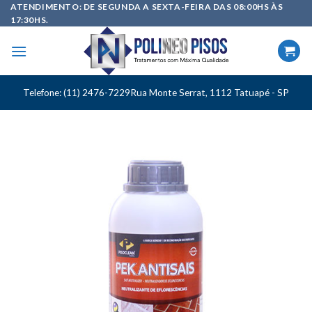
Skip
ATENDIMENTO: DE SEGUNDA A SEXTA-FEIRA DAS 08:00HS ÀS
17:30HS.
to
content
Telefone: (11) 2476-7229
Rua Monte Serrat, 1112 Tatuapé - SP