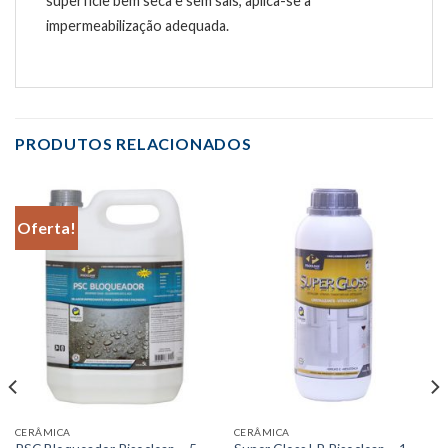
superfície bem seca e sem sais, aplica-se a
impermeabilização adequada.
PRODUTOS RELACIONADOS
Oferta!
CERÂMICA
CERÂMICA