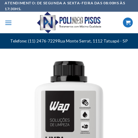
Skip
ATENDIMENTO: DE SEGUNDA A SEXTA-FEIRA DAS 08:00HS ÀS
17:30HS.
to
content
Telefone: (11) 2476-7229
Rua Monte Serrat, 1112 Tatuapé - SP