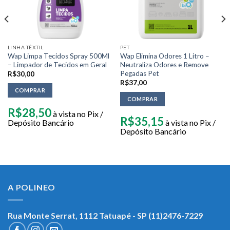
LINHA TÊXTIL
PET
Wap Limpa Tecidos Spray 500Ml
Wap Elimina Odores 1 Litro –
– Limpador de Tecidos em Geral
Neutraliza Odores e Remove
Pegadas Pet
R$
30,00
R$
37,00
COMPRAR
COMPRAR
R$
28,50
à vista no Pix /
R$
35,15
Depósito Bancário
à vista no Pix /
Depósito Bancário
A POLINEO
Rua Monte Serrat, 1112
Tatuapé - SP (11)2476-7229