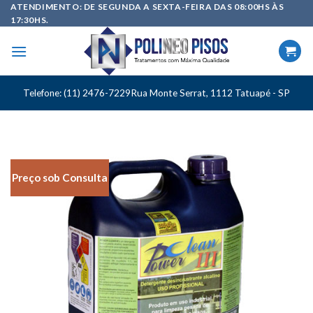
Skip
ATENDIMENTO: DE SEGUNDA A SEXTA-FEIRA DAS 08:00HS ÀS
17:30HS.
to
content
Telefone: (11) 2476-7229
Rua Monte Serrat, 1112 Tatuapé - SP
Preço sob Consulta