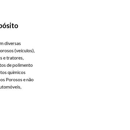
epósito
em diversas
orosos (veículos),
 e tratores,
tos de polimento
utos químicos
cos Porosos e não
Automóveis,