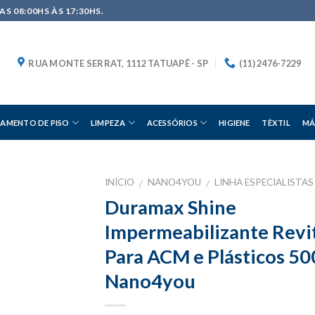
S 08:00HS ÀS 17:30HS.
RUA MONTE SERRAT, 1112 TATUAPÉ - SP
(11) 2476-7229
AMENTO DE PISO
LIMPEZA
ACESSÓRIOS
HIGIENE
TÊXTIL
MÁ
INÍCIO
NANO4YOU
LINHA ESPECIALISTAS
/
/
Duramax Shine
Impermeabilizante Revi
Para ACM e Plásticos 5
Nano4you