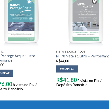
NTO
METAIS & CROMADOS
Protege Acqua 1 Litro –
NT70 Metais 1 Litro – Performan
ormance
R$
44,00
,00
COMPRAR
MPRAR
R$
41,80
à vista no Pix /
76,00
à vista no Pix /
Depósito Bancário
sito Bancário