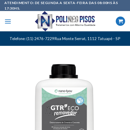
Skip
ATENDIMENTO: DE SEGUNDA A SEXTA-FEIRA DAS 08:00HS ÀS
17:30HS.
to
content
Telefone: (11) 2476-7229
Rua Monte Serrat, 1112 Tatuapé - SP