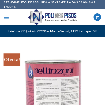
Skip
ATENDIMENTO: DE SEGUNDA A SEXTA-FEIRA DAS 08:00HS ÀS
17:30HS.
to
content
Telefone: (11) 2476-7229
Rua Monte Serrat, 1112 Tatuapé - SP
Oferta!