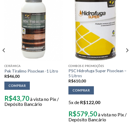
CERÂMICA
COMBOS E PROMOÇÕES
PSC Hidrofuga Super Pisoclean –
Pek Tiralimo Pisoclean -1 Litro
5 Litros
R$
46,00
R$
610,00
COMPRAR
COMPRAR
R$
43,70
à vista no Pix /
5x de
R$
122,00
Depósito Bancário
R$
579,50
à vista no Pix /
Depósito Bancário