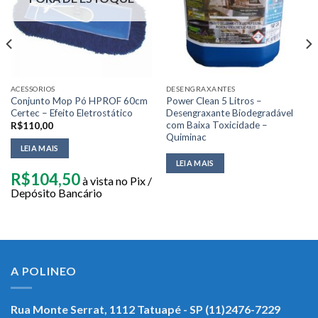
ACESSORIOS
DESENGRAXANTES
Conjunto Mop Pó HPROF 60cm
Power Clean 5 Litros –
Certec – Efeito Eletrostático
Desengraxante Biodegradável
com Baixa Toxicidade –
R$
110,00
Quiminac
LEIA MAIS
LEIA MAIS
R$
104,50
à vista no Pix /
Depósito Bancário
A POLINEO
Rua Monte Serrat, 1112
Tatuapé - SP (11)2476-7229