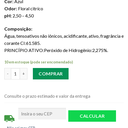
Cor:
Azul
Odor:
Floral citríco
pH:
2,50 – 4,50
Composição:
Água, tensoativos não iônicos, acidificante, ativo, fragrância e
corante CI:61.585.
PRINCÍPIO ATIVO:Peróxido de Hidrogênio:2,275%.
10 em estoque (pode ser encomendado)
Quantidade
COMPRAR
Consulte o prazo estimado e valor da entrega