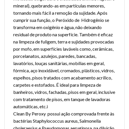
mineral), quebrando-as em partículas menores,
tornando mais fácil a remoção da sujidade. Após
cumprir sua função, o Peróxido de Hidrogênio se
transforma em oxigênio e água, não deixando
residual de produto na superfície. Também é eficaz
na limpeza de fuligem, terra e sujidades provocadas
por mofo, em superfícies laváveis como, cerâmicas,
porcelanatos, azulejos, paredes, bancadas,
lavatórios, louças sanitárias, mobílias em geral,
fórmica, aço inoxidável, cromados, plásticos, vidros,
espelhos, pisos tratados com acabamento acrílico,
carpetes e estofados. É ideal para limpeza de
banheiros, vidros, fachadas, pisos em geral, inclusive
com tratamento de pisos, em tanque de lavadoras
automáticas, etc.i
Clean By Peroxy possui ação comprovada frente às
bactérias Staphylococcus aureus, Salmonella
choleraesius e Pseudomonas aeruginosa, na diluição