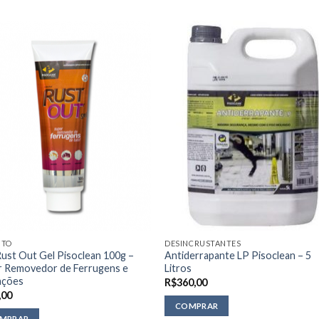
NTO
DESINCRUSTANTES
ust Out Gel Pisoclean 100g –
Antiderrapante LP Pisoclean – 5
r Removedor de Ferrugens e
Litros
ações
R$
360,00
,00
COMPRAR
MPRAR