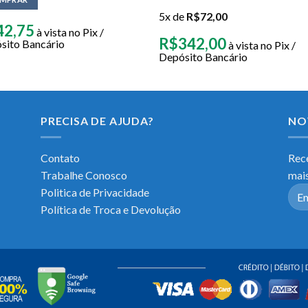
5x de
R$
72,00
42,75
à vista no Pix /
R$
342,00
sito Bancário
à vista no Pix /
Depósito Bancário
PRECISA DE AJUDA?
NO
Contato
Rece
Trabalhe Conosco
mais
Politica de Privacidade
Política de Troca e Devolução