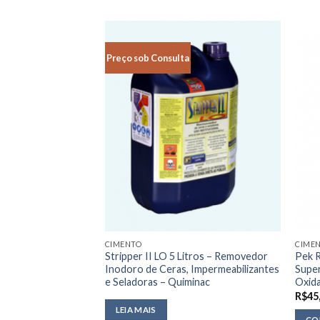
Preço sob Consulta
CIMENTO
CIME
– Desengraxante
Stripper II LO 5 Litros – Removedor
Pek R
olada para
Inodoro de Ceras, Impermeabilizantes
Supe
icas de Lavagem de
e Seladoras – Quiminac
Oxid
R$
45
LEIA MAIS
CO