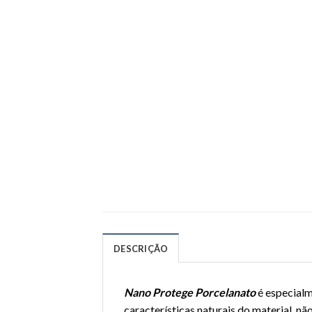
DESCRIÇÃO
Nano Protege Porcelanato
é especialm
características naturais do material, nã