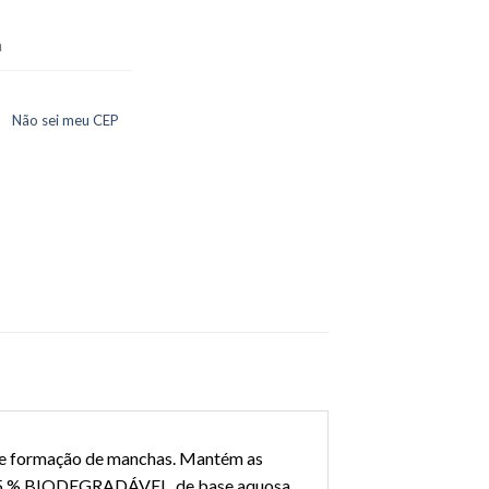
a
Não sei meu CEP
o e formação de manchas. Mantém as
95 % BIODEGRADÁVEL, de base aquosa,