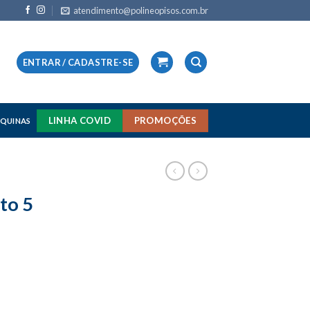
atendimento@polineopisos.com.br
ENTRAR / CADASTRE-SE
LINHA COVID
PROMOÇÕES
QUINAS
to 5