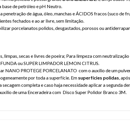
a base de petróleo e pH Neutro.
a a penetração de água, óleo, manchas e ÁCIDOS fracos (suco de fru
ntes fechados e ao ar livre, sem limitação.
lizar porcelanatos polidos, desgastados, porosos ou antiderrapan
s, limpas, secas e livres de poeira; Para limpeza com neutralizaç
OFUNDA ou SUPER LIMPADOR LEMON CITRUS.
licar NANO PROTEGE PORCELANATO com o auxílio de um pulveriza
mogeneamente por toda a superfície. Em
superfícies polidas
, apó
 secagem completa e caso haja necessidade aplicar a segunda de
 auxílio de uma Enceradeira com Disco Super Polidor Branco 3M.