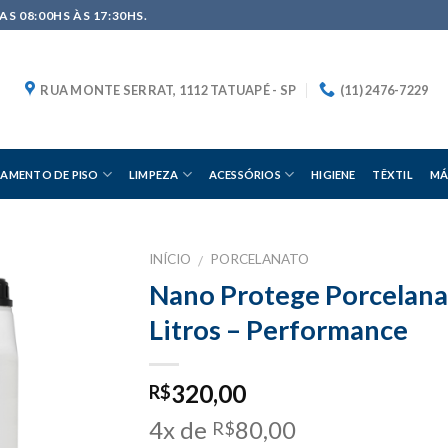
S 08:00HS ÀS 17:30HS.
RUA MONTE SERRAT, 1112 TATUAPÉ - SP
(11) 2476-7229
AMENTO DE PISO
LIMPEZA
ACESSÓRIOS
HIGIENE
TÊXTIL
MÁ
INÍCIO
PORCELANATO
/
Nano Protege Porcelana
Litros – Performance
320,00
R$
4x de
80,00
R$