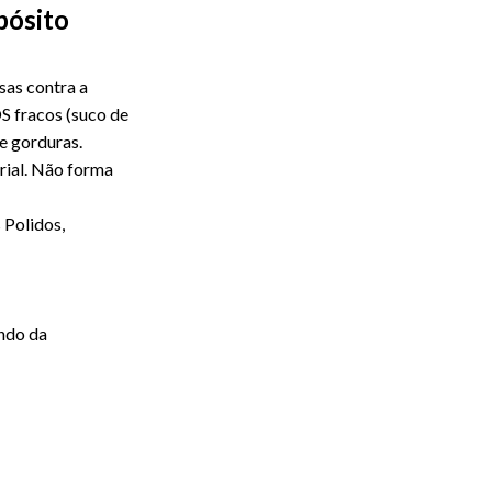
epósito
isas contra a
S fracos (suco de
de gorduras.
rial. Não forma
 Polidos,
endo da