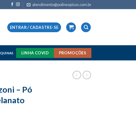
atendimento@polineopisos.com.br
ENTRAR / CADASTRE-SE
LINHA COVID
PROMOÇÕES
QUINAS
zoni – Pó
elanato