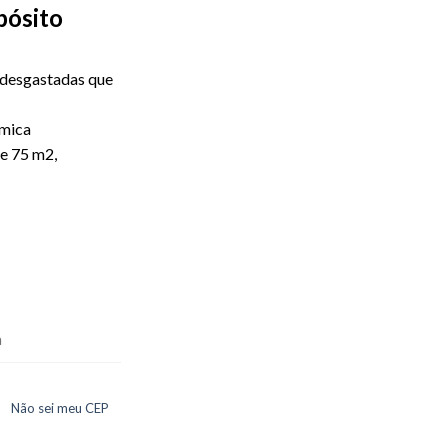
epósito
 desgastadas que
âmica
e 75 m2,
a
Não sei meu CEP