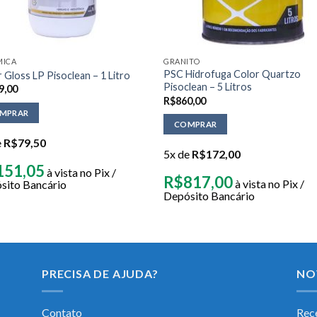
MICA
GRANITO
PSC Hidrofuga Color Quartzo
 Gloss LP Pisoclean – 1 Litro
Pisoclean – 5 Litros
9,00
R$
860,00
MPRAR
COMPRAR
e
R$
79,50
5x de
R$
172,00
151,05
à vista no Pix /
R$
817,00
à vista no Pix /
sito Bancário
Depósito Bancário
PRECISA DE AJUDA?
NO
Contato
Rece