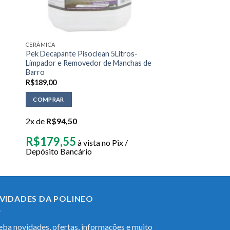
CERÂMICA
Pek Decapante Pisoclean 5Litros-
Limpador e Removedor de Manchas de
Barro
R$
189,00
COMPRAR
2x de
R$
94,50
R$
179,55
à vista no Pix /
Depósito Bancário
VIDADES DA POLINEO
ba novidades, ofertas, informações e muito