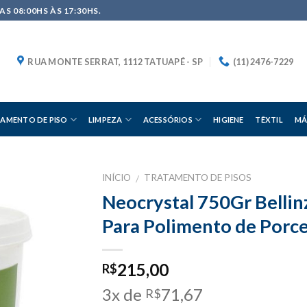
S 08:00HS ÀS 17:30HS.
RUA MONTE SERRAT, 1112 TATUAPÉ - SP
(11) 2476-7229
AMENTO DE PISO
LIMPEZA
ACESSÓRIOS
HIGIENE
TÊXTIL
MÁ
INÍCIO
TRATAMENTO DE PISOS
/
Neocrystal 750Gr Bellin
Para Polimento de Porc
215,00
R$
3x de
71,67
R$