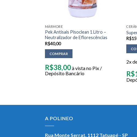
ES
MÁRMORE
CERÂ
er Pisoclean – 5
Pek Antisais Pisoclean 1 Litro –
Super
Neutralizador de Eflorescências
R$
15
R$
40,00
CO
COMPRAR
2x d
R$
38,00
à vista no Pix /
R$
Depósito Bancário
ista no Pix /
Depó
io
A POLINEO
Rua Monte Serrat, 1112
Tatuapé - SP